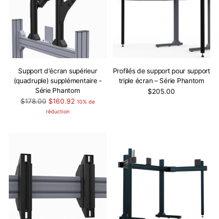
Support d'écran supérieur
Profilés de support pour support
(quadruple) supplémentaire -
triple écran – Série Phantom
Série Phantom
$205.00
Prix
$178.00
$160.92
10% de
normal
réduction